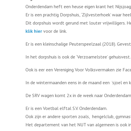
Onderdendam heft een heuse eigen krant het Nijsjoag
Er is een prachtig Dorpshuis, ‘Zijlvesterhoek’ waar he
Dit dorpshuis wordt gerund met louter vrijwilligers. H
klik hier
voor de link.
Er is een kleinschalige Peuterspeelzaal (2018). Gevest
In het dorpshuis is ook de ‘Verzoamelstee’ gehuisvest
Ook is eer een Vereniging Voor Volksvermaken zie Fac
In de wintermaanden eens in de maand een ’sjoel en k
De SRV wagen komt 2x in de week naar Onderdenda
Er is een Voetbal elftal S.V. Onderdendam.
Ook zijn er andere sporten zoals, hengelclub, gymnas
Het departement van het NUT van algemeen is ook i