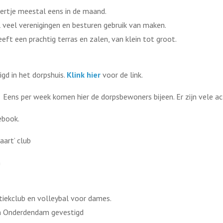
ertje meestal eens in de maand.
el veel verenigingen en besturen gebruik van maken.
eeft een prachtig terras en zalen, van klein tot groot.
igd in het dorpshuis.
Klink hier
voor de link.
. Eens per week komen hier de dorpsbewoners bijeen. Er zijn vele ac
ebook.
aart’ club
m
tiekclub en volleybal voor dames.
n Onderdendam gevestigd