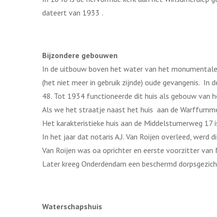
dateert van 1933 .
Bijzondere gebouwen
In de uitbouw boven het water van het monumentale h
(het niet meer in gebruik zijnde) oude gevangenis. I
48. Tot 1934 functioneerde dit huis als gebouw van h
Als we het straatje naast het huis aan de Warffumme
Het karakteristieke huis aan de Middelstumerweg 17 i
In het jaar dat notaris A.J. Van Roijen overleed, werd 
Van Roijen was oa oprichter en eerste voorzitter v
Later kreeg Onderdendam een beschermd dorpsgezich
Waterschapshuis