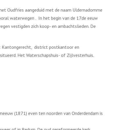
n het Oudfries aangeduid met de naam Uldernadomme
vooral waterwegen . In het begin van de 17de eeuw
wegen vestigden zich koop- en ambachtslieden. De
Kantongerecht, district postkantoor en
itueerd. Het Waterschapshuis- of Zijlvesterhuis.
ermeeuw (1871) even ten noorden van Onderdendam is
eweer of in Bedum. De oud gereformeerde kerk