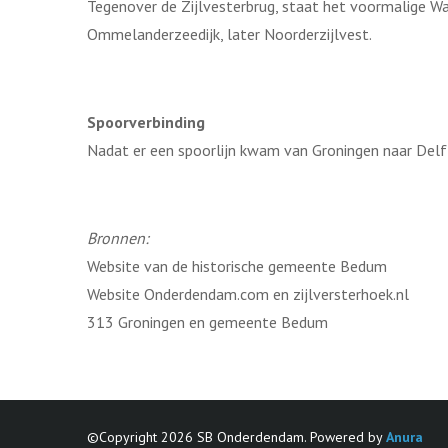
Tegenover de Zijlvesterbrug, staat het voormalige W
Ommelanderzeedijk, later Noorderzijlvest.
Spoorverbinding
Nadat er een spoorlijn kwam van Groningen naar Delfz
Bronnen:
Website van de historische gemeente Bedum
Website Onderdendam.com en zijlversterhoek.nl
313 Groningen en gemeente Bedum
©Copyright 2026 SB Onderdendam. Powered by
Anura