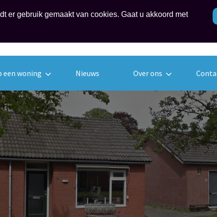
rdt er gebruik gemaakt van cookies. Gaat u akkoord met
Telefoon
06 374 54 
tussen 18:3
b een woning
Nieuws
Over ons
Conta