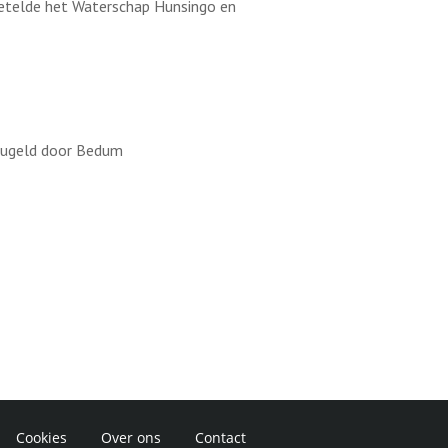
zetelde het Waterschap Hunsingo en
leugeld door Bedum
Cookies
Over ons
Contact