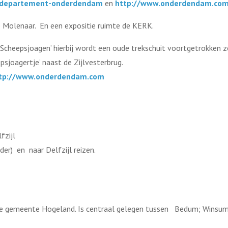
/departement-onderdendam
en
http://www.onderdendam.com
de Molenaar. En een expositie ruimte de KERK.
Scheepsjoagen’ hierbij wordt een oude trekschuit voortgetrokken z
psjoagertje’ naast de Zijlvesterbrug.
tp://www.onderdendam.com
fzijl
der) en naar Delfzijl reizen.
 de gemeente Hogeland. Is centraal gelegen tussen Bedum; Wins