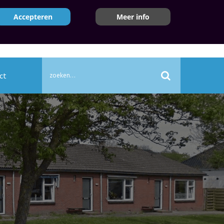
nummer
Accepteren
Meer info
E-mailadres
870
contact@sbonderdendam.nl
0 - 19:00
ct