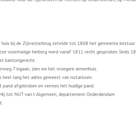
uis bij de Zijlvesterbrug zetelde tot 1868 het gemeente bestuur
n deze voormalige herberg werd vanaf 1811 recht gesproken. Sinds 
et kantongerecht.
rweg 7 ingaan, zien we het vroegere armenhuis.
s heel lang het adres geweest van notarissen.
dit pand afgebroken en verrees het huidige pand.
an Mij tot NUT van t Algemeen, departement Onderdendam
t.