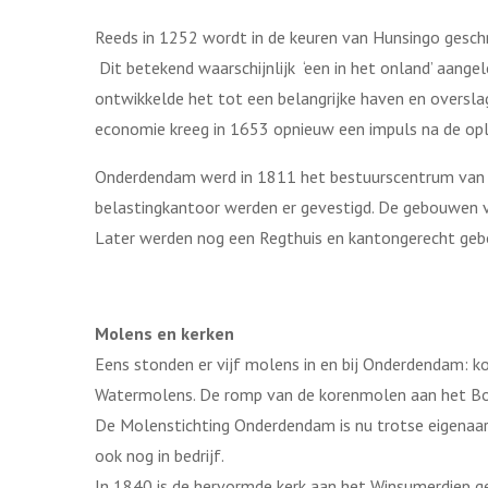
Reeds in 1252 wordt in de keuren van Hunsingo gesc
Dit betekend waarschijnlijk ‘een in het onland’ aan
ontwikkelde het tot een belangrijke haven en oversla
economie kreeg in 1653 opnieuw een impuls na de opl
Onderdendam werd in 1811 het bestuurscentrum van 
belastingkantoor werden er gevestigd. De gebouwen vo
Later werden nog een Regthuis en kantongerecht ge
Molens en kerken
Eens stonden er vijf molens in en bij Onderdendam: 
Watermolens. De romp van de korenmolen aan het Bot
De Molenstichting Onderdendam is nu trotse eigena
ook nog in bedrijf.
In 1840 is de hervormde kerk aan het Winsumerdiep 