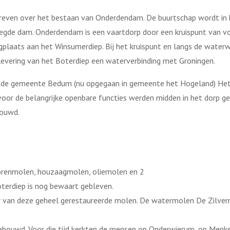
hreven over het bestaan van Onderdendam. De buurtschap wordt i
gelegde dam. Onderdendam is een vaartdorp door een kruispunt van 
gplaats aan het Winsumerdiep. Bij het kruispunt en langs de water
evering van het Boterdiep een waterverbinding met Groningen.
de gemeente Bedum (nu opgegaan in gemeente het Hogeland) Het 
or de belangrijke openbare functies werden midden in het dorp ges
bouwd.
korenmolen, houzaagmolen, oliemolen en 2
erdiep is nog bewaart gebleven.
ar van deze geheel gerestaureerde molen. De watermolen De Zilv
gebouwd. Voor die tijd kerkten de mensen op Onderwierum, op Menk