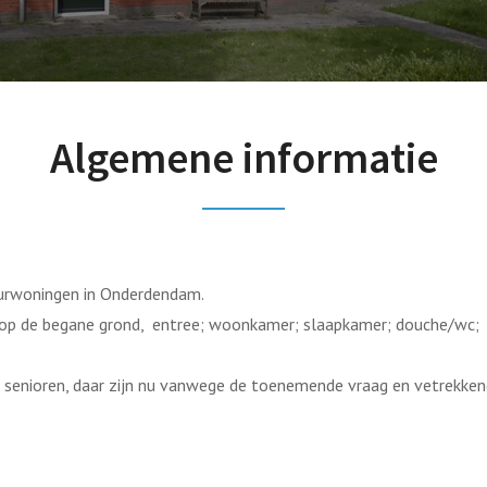
Algemene informatie
urwoningen in Onderdendam.
d op de begane grond, entree; woonkamer; slaapkamer; douche/wc; k
n senioren, daar zijn nu vanwege de toenemende vraag en vetrekken