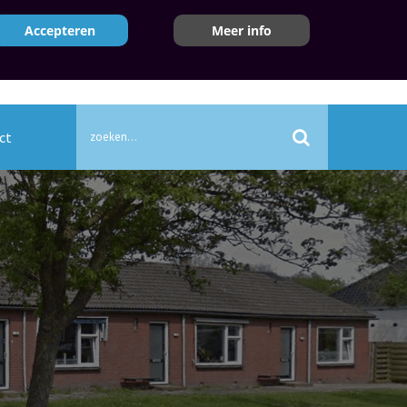
nummer
Accepteren
Meer info
E-mailadres
870
contact@sbonderdendam.nl
0 - 19:00
ct