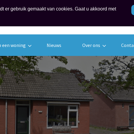
rdt er gebruik gemaakt van cookies. Gaat u akkoord met
Telefoon
06 374 54 
tussen 18:3
b een woning
Nieuws
Over ons
Conta